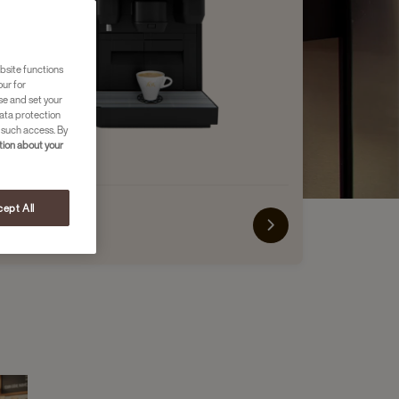
bsite functions
our for
se and set your
ata protection
 such access. By
ion about your
ept All
RER SKYE