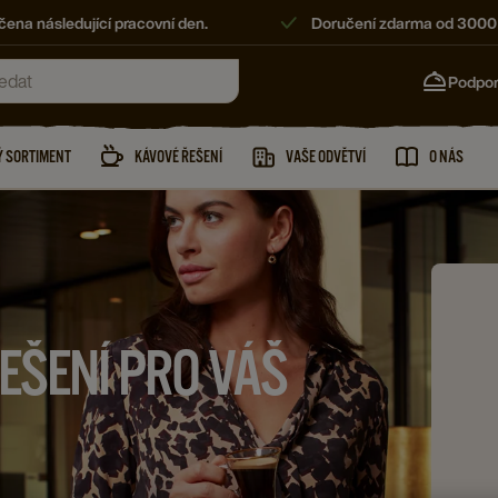
ena následující pracovní den.
Doručení zdarma od 3000
Podpo
 SORTIMENT
KÁVOVÉ ŘEŠENÍ
VAŠE ODVĚTVÍ
O NÁS
EŠENÍ PRO VÁŠ