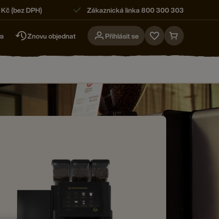
 Kč (bez DPH)
Zákaznická linka 800 300 303
ra
Znovu objednat
Přihlásit se
Go
Go
to
to
favorites
cart
page
page