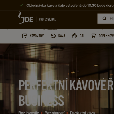
Objednávka kávy a čaje vytvořená do 10:30 bude doruč
KÁVOVARY
KÁVA
ČAJ
DOPLŇKOVÝ
PERFEKTNÍ KÁVOVÉ Ř
BUSINESS
Bez investic
Bez starostí
Perfektní káva