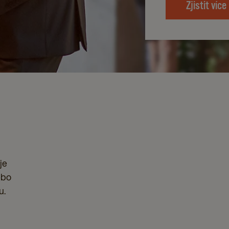
Zjistit více
je
ebo
u.