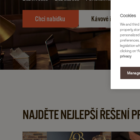
Cookies
Chci nabídku ​
Kávové řešení​
We and third 
properly, stor
personalized
preferences. 
legislation w
clicking on “A
privacy
Manage
NAJDĚTE NEJLEPŠÍ ŘEŠENÍ 