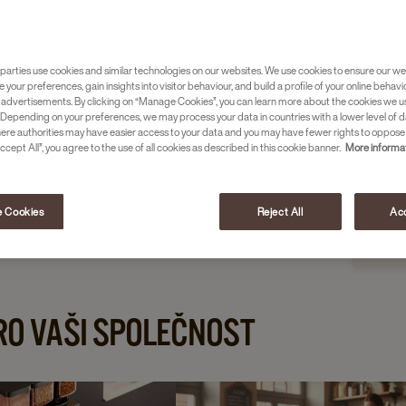
parties use cookies and similar technologies on our websites. We use cookies to ensure our we
e your preferences, gain insights into visitor behaviour, and build a profile of your online behavi
 advertisements. By clicking on “Manage Cookies”, you can learn more about the cookies we u
Depending on your preferences, we may process your data in countries with a lower level of d
here authorities may have easier access to your data and you may have fewer rights to oppose
ccept All”, you agree to the use of all cookies as described in this cookie banner.
More informat
 Cookies
Reject All
Acc
SCHAE
PRO VAŠI SPOLEČNOST