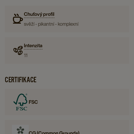
Chuťový profil
svěží - pikantní - komplexní
Intenzita
11
CERTIFIKACE
FSC
CG (Common Grounds)