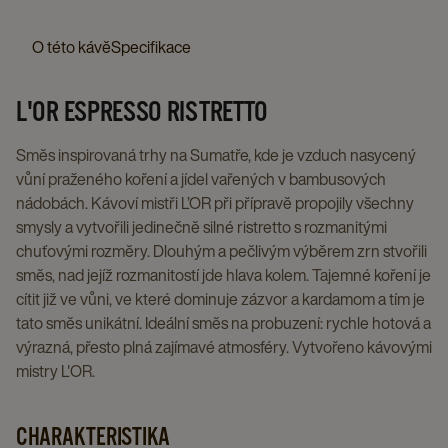
-
-
-
ORIGINAL,
10
ORIGINA
KOMPATIBILNÍ
KAPSLE
KOMPATIBILNÍ
5
X
10
O této kávě
Specifikace
KAPSLE
PRO
KAPSLE
X
10
X
PRO
NESPRESSO®*
PRO
40
KS
10
L'OR ESPRESSO RISTRETTO
NESPRESSO®*
ORIGINAL,
NESPRESSO®
KS
details
KS
ORIGINAL,
10
ORIGINAL,
details
page
details
Směs inspirovaná trhy na Sumatře, kde je vzduch nasycený
5
X
10
page
page
vůní praženého koření a jídel vařených v bambusových
X
10
X
nádobách. Kávoví mistři L’OR při přípravě propojily všechny
40
KS
10
smysly a vytvořili jedinečně silné ristretto s rozmanitými
KS
details
KS
chuťovými rozměry. Dlouhým a pečlivým výběrem zrn stvořili
details
page
details
směs, nad jejíž rozmanitostí jde hlava kolem. Tajemné koření je
cítit již ve vůni, ve které dominuje zázvor a kardamom a tím je
page
page
tato směs unikátní. Ideální směs na probuzení: rychle hotová a
výrazná, přesto plná zajímavé atmosféry. Vytvořeno kávovými
mistry L'OR.
CHARAKTERISTIKA