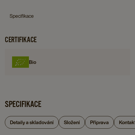
WOW
CAMOMILE
GREEN
X
X
15
-
-
TEA
3,3
2,5
X
Specifikace
OVOCNÝ
BYLINNÝ
-
G
G
2
ČAJ,
ČAJ,
ZELENÝ
X
X
G
15
15
ČAJ,
5
5
X
CERTIFIKACE
X
X
15
details
details
5
3,3
2,5
X
page
page
details
G
G
2
Bio
page
X
X
G
5
5
X
details
details
5
page
page
details
page
SPECIFIKACE
Detaily a skladování
Složení
Příprava
Kontak