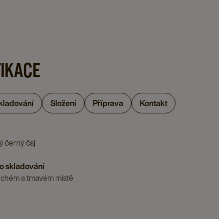
page
X
12
details
page
FIKACE
skladování
Složení
Příprava
Kontakt
 černý čaj
o skladování
suchém a tmavém místě