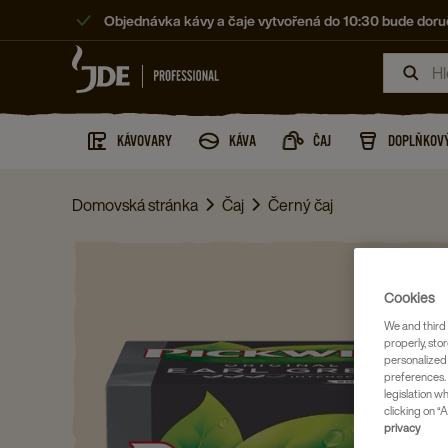
Objednávka kávy a čaje vytvořená do 10:30 bude doruč
KÁVOVARY
KÁVA
ČAJ
DOPLŇKOVÝ
Domovská stránka
Čaj
Černý čaj
Cookies
We and third 
properly, stor
personalized
preferences. 
legislation w
clicking on “A
privacy